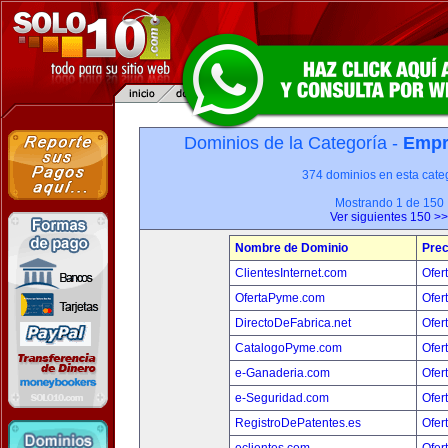
Dominios de la Categoría -
Empr
374 dominios en esta categ
Mostrando 1 de 150
Ver siguientes 150 >>
Nombre de Dominio
Prec
ClientesInternet.com
Ofer
OfertaPyme.com
Ofer
DirectoDeFabrica.net
Ofer
CatalogoPyme.com
Ofer
e-Ganaderia.com
Ofer
e-Seguridad.com
Ofer
RegistroDePatentes.es
Ofer