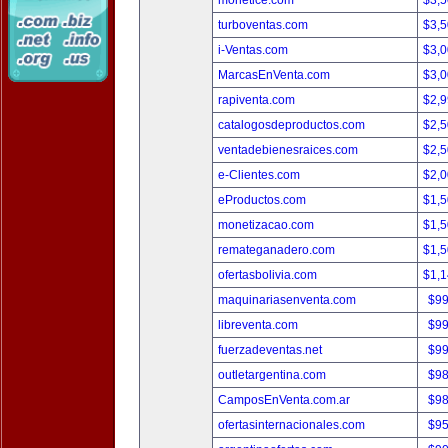
monetice.com
$3,
turboventas.com
$3,
i-Ventas.com
$3,
MarcasEnVenta.com
$3,
rapiventa.com
$2,
catalogosdeproductos.com
$2,
ventadebienesraices.com
$2,
e-Clientes.com
$2,
eProductos.com
$1,
monetizacao.com
$1,
remateganadero.com
$1,
ofertasbolivia.com
$1,
maquinariasenventa.com
$9
libreventa.com
$9
fuerzadeventas.net
$9
outletargentina.com
$9
CamposEnVenta.com.ar
$9
ofertasinternacionales.com
$9