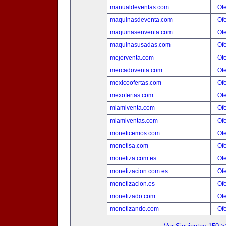
manualdeventas.com
Ofe
maquinasdeventa.com
Ofe
maquinasenventa.com
Ofe
maquinasusadas.com
Ofe
mejorventa.com
Ofe
mercadoventa.com
Ofe
mexicoofertas.com
Ofe
mexofertas.com
Ofe
miamiventa.com
Ofe
miamiventas.com
Ofe
moneticemos.com
Ofe
monetisa.com
Ofe
monetiza.com.es
Ofe
monetizacion.com.es
Ofe
monetizacion.es
Ofe
monetizado.com
Ofe
monetizando.com
Ofe