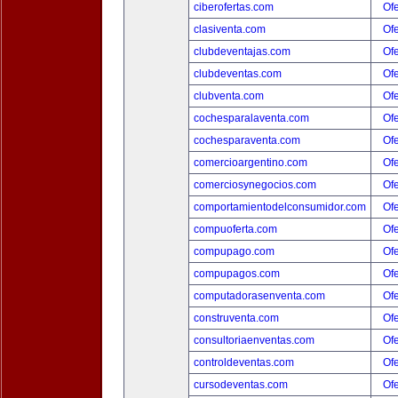
ciberofertas.com
Ofe
clasiventa.com
Ofe
clubdeventajas.com
Ofe
clubdeventas.com
Ofe
clubventa.com
Ofe
cochesparalaventa.com
Ofe
cochesparaventa.com
Ofe
comercioargentino.com
Ofe
comerciosynegocios.com
Ofe
comportamientodelconsumidor.com
Ofe
compuoferta.com
Ofe
compupago.com
Ofe
compupagos.com
Ofe
computadorasenventa.com
Ofe
construventa.com
Ofe
consultoriaenventas.com
Ofe
controldeventas.com
Ofe
cursodeventas.com
Ofe