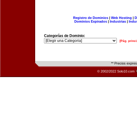
Registro de Dominios
|
Web Hosting
|
D
Dominios Expirados
|
Industrias
|
Indu
Categorías de Dominio:
[Pág. princi
** Precios expre
© 2002/2022 Solo10.com