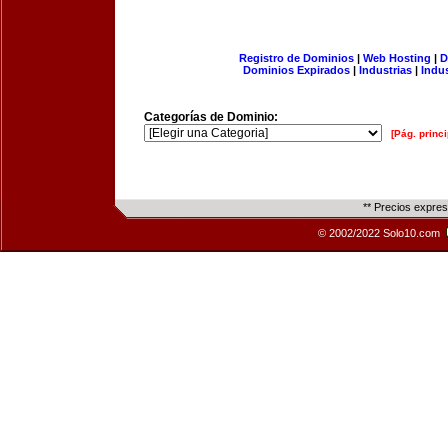
Registro de Dominios
|
Web Hosting
|
D
Dominios Expirados
|
Industrias
|
Indu
Categorías de Dominio:
[Pág. princi
** Precios expre
© 2002/2022 Solo10.com