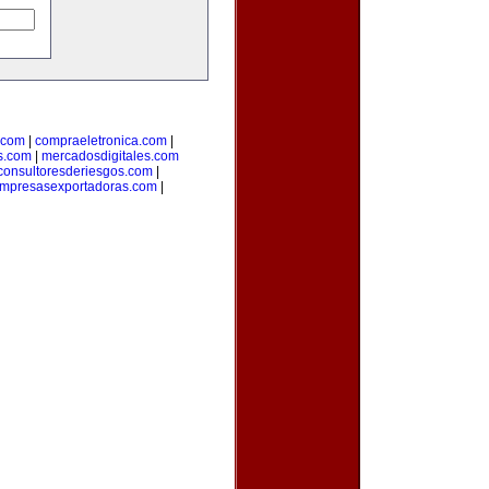
.com
|
compraeletronica.com
|
s.com
|
mercadosdigitales.com
consultoresderiesgos.com
|
mpresasexportadoras.com
|