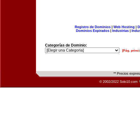
Registro de Dominios
|
Web Hosting
|
D
Dominios Expirados
|
Industrias
|
Indu
Categorías de Dominio:
[Pág. princi
** Precios expre
© 2002/2022 Solo10.com