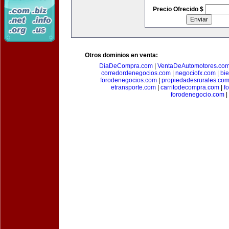
Precio Ofrecido $
Otros dominios en venta:
DiaDeCompra.com
|
VentaDeAutomotores.co
corredordenegocios.com
|
negociofx.com
|
bi
forodenegocios.com
|
propiedadesrurales.co
etransporte.com
|
carritodecompra.com
|
f
forodenegocio.com
|