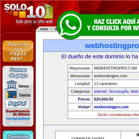
webhostingpr
El dueño de este dominio lo ha
Mayusculas:
WEBHOSTINGPRO.COM
Minusculas:
webhostingpro.com
Longitud:
13 caracteres
Categorias:
Internet
,
TecnologÃ­a
,
Web 
Precio:
$20,000.00
Visitar!
webhostingpro.com
Serán consideradas ofer
R