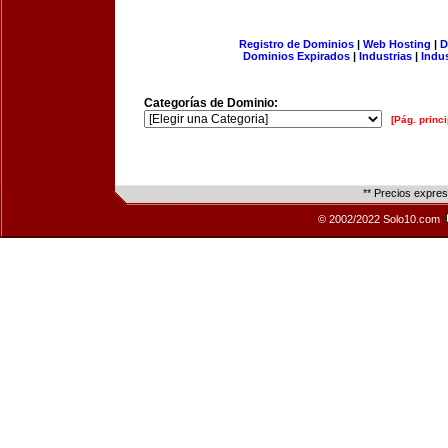
Registro de Dominios
|
Web Hosting
|
D
Dominios Expirados
|
Industrias
|
Indu
Categorías de Dominio:
[Pág. princi
** Precios expre
© 2002/2022 Solo10.com