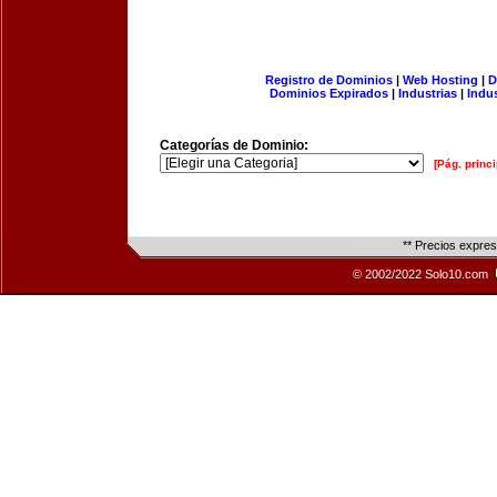
Registro de Dominios
|
Web Hosting
|
D
Dominios Expirados
|
Industrias
|
Indu
Categorías de Dominio:
[Pág. princi
** Precios expre
© 2002/2022 Solo10.com