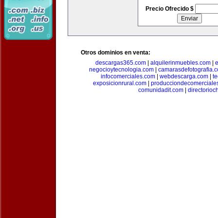
Precio Ofrecido $
Otros dominios en venta:
descargas365.com
|
alquilerinmuebles.com
|
e
negocioytecnologia.com
|
camarasdefotografia.
infocomerciales.com
|
webdescarga.com
|
t
exposicionrural.com
|
producciondecomerciale
comunidadit.com
|
directorioc