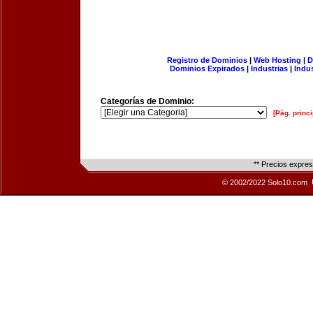
Registro de Dominios
|
Web Hosting
|
D
Dominios Expirados
|
Industrias
|
Indu
Categorías de Dominio:
[Pág. princi
** Precios expre
© 2002/2022 Solo10.com