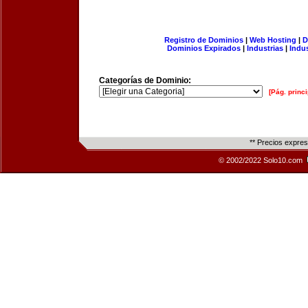
Registro de Dominios
|
Web Hosting
|
D
Dominios Expirados
|
Industrias
|
Indu
Categorías de Dominio:
[Pág. princi
** Precios expre
© 2002/2022 Solo10.com