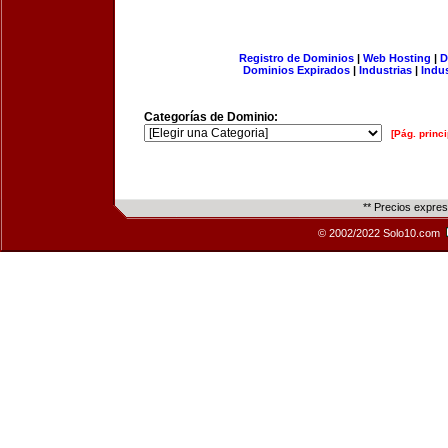
Registro de Dominios
|
Web Hosting
|
D
Dominios Expirados
|
Industrias
|
Indu
Categorías de Dominio:
[Pág. princi
** Precios expre
© 2002/2022 Solo10.com