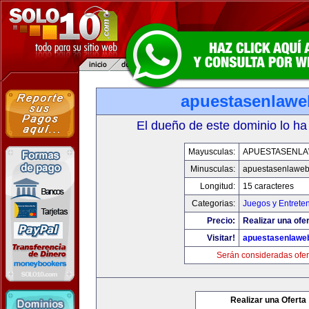
apuestasenlaw
El dueño de este dominio lo ha
Mayusculas:
APUESTASENL
Minusculas:
apuestasenlawe
Longitud:
15 caracteres
Categorias:
Juegos y Entrete
Precio:
Realizar una ofer
Visitar!
apuestasenlawe
Serán consideradas ofer
Realizar una Oferta