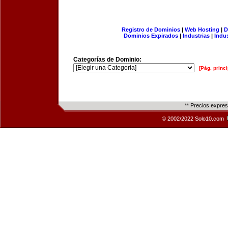
Registro de Dominios
|
Web Hosting
|
D
Dominios Expirados
|
Industrias
|
Indu
Categorías de Dominio:
[Pág. princi
** Precios expre
© 2002/2022 Solo10.com