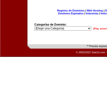
Registro de Dominios
|
Web Hosting
|
D
Dominios Expirados
|
Industrias
|
Indu
Categorías de Dominio:
[Pág. princi
** Precios expre
© 2002/2022 Solo10.com