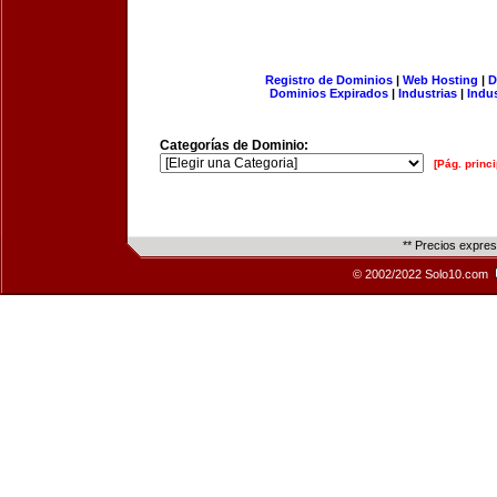
Registro de Dominios
|
Web Hosting
|
D
Dominios Expirados
|
Industrias
|
Indu
Categorías de Dominio:
[Pág. princi
** Precios expre
© 2002/2022 Solo10.com