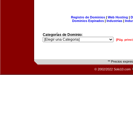
Registro de Dominios
|
Web Hosting
|
D
Dominios Expirados
|
Industrias
|
Indu
Categorías de Dominio:
[Pág. princi
** Precios expre
© 2002/2022 Solo10.com