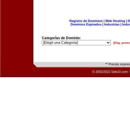
Registro de Dominios
|
Web Hosting
|
D
Dominios Expirados
|
Industrias
|
Indu
Categorías de Dominio:
[Pág. princi
** Precios expre
© 2002/2022 Solo10.com