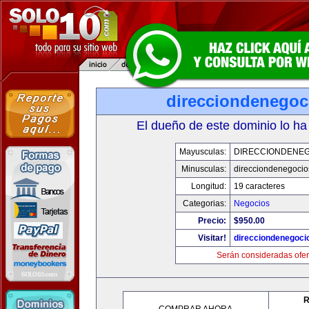
direcciondenegoc
El dueño de este dominio lo ha
Mayusculas:
DIRECCIONDENE
Minusculas:
direcciondenegoci
Longitud:
19 caracteres
Categorias:
Negocios
Precio:
$950.00
Visitar!
direcciondenegoci
Serán consideradas ofer
R