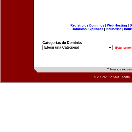
Registro de Dominios
|
Web Hosting
|
D
Dominios Expirados
|
Industrias
|
Indu
Categorías de Dominio:
[Pág. princi
** Precios expre
© 2002/2022 Solo10.com