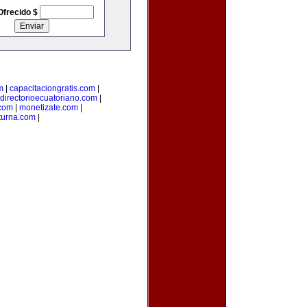
Ofrecido $
m
|
capacitaciongratis.com
|
directorioecuatoriano.com
|
.com
|
monetizate.com
|
turna.com
|