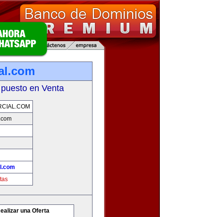
al.com
 puesto en Venta
CIAL.COM
.com
l.com
tas
ealizar una Oferta