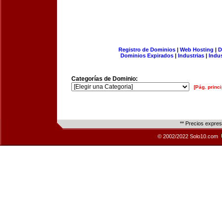
Registro de Dominios
|
Web Hosting
|
D
Dominios Expirados
|
Industrias
|
Indu
Categorías de Dominio:
[Pág. princi
** Precios expre
© 2002/2022 Solo10.com