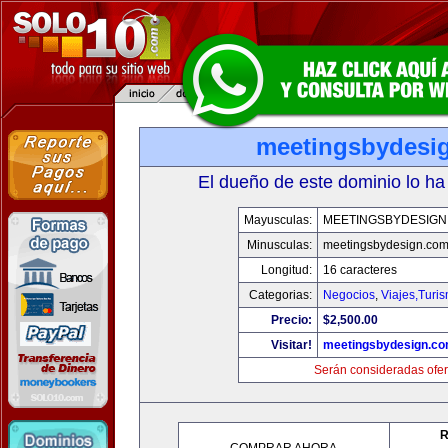
meetingsbydesi
El dueño de este dominio lo ha
Mayusculas:
MEETINGSBYDESIGN
Minusculas:
meetingsbydesign.co
Longitud:
16 caracteres
Categorias:
Negocios
,
Viajes,Turi
Precio:
$2,500.00
Visitar!
meetingsbydesign.c
Serán consideradas ofer
R