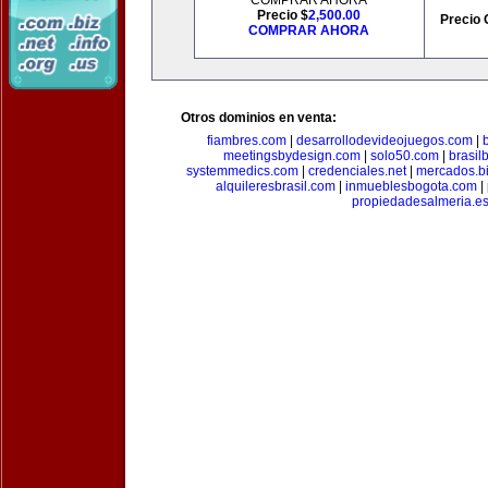
COMPRAR AHORA
Precio $
2,500.00
Precio 
COMPRAR AHORA
Otros dominios en venta:
fiambres.com
|
desarrollodevideojuegos.com
|
meetingsbydesign.com
|
solo50.com
|
brasil
systemmedics.com
|
credenciales.net
|
mercados.b
alquileresbrasil.com
|
inmueblesbogota.com
|
propiedadesalmeria.e