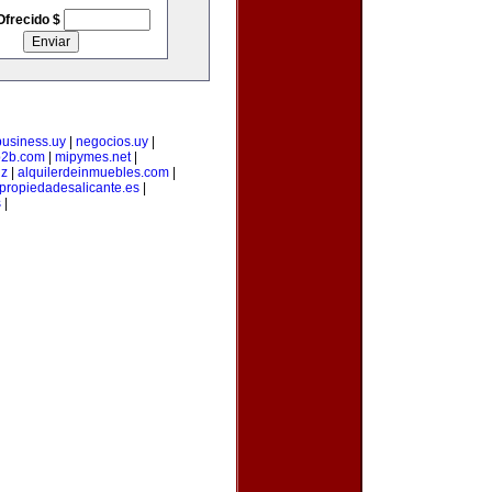
Ofrecido $
business.uy
|
negocios.uy
|
b2b.com
|
mipymes.net
|
iz
|
alquilerdeinmuebles.com
|
propiedadesalicante.es
|
s
|