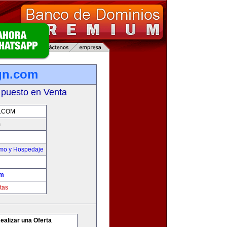
gn.com
 puesto en Venta
.COM
m
smo y Hospedaje
om
tas
ealizar una Oferta