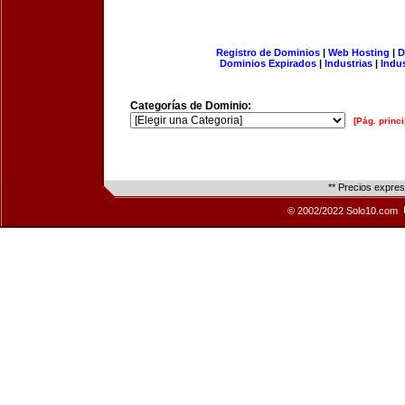
Registro de Dominios
|
Web Hosting
|
D
Dominios Expirados
|
Industrias
|
Indu
Categorías de Dominio:
[Pág. princi
** Precios expre
© 2002/2022 Solo10.com