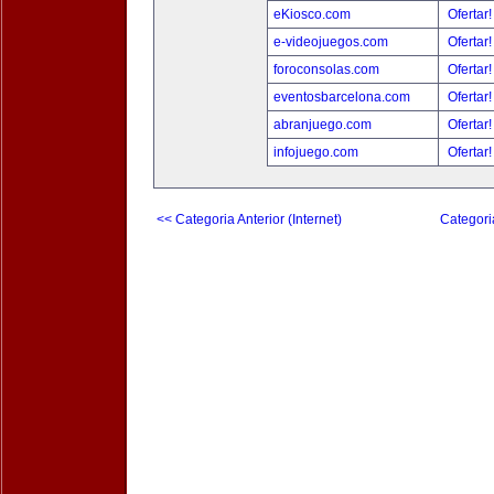
eKiosco.com
Ofertar
e-videojuegos.com
Ofertar
foroconsolas.com
Ofertar
eventosbarcelona.com
Ofertar
abranjuego.com
Ofertar
infojuego.com
Ofertar
<< Categoria Anterior (Internet)
Categori