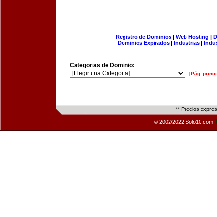
Registro de Dominios
|
Web Hosting
|
D
Dominios Expirados
|
Industrias
|
Indu
Categorías de Dominio:
[Pág. princi
** Precios expre
© 2002/2022 Solo10.com